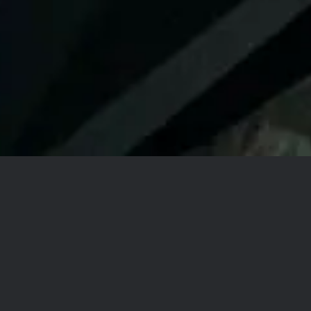
COUVERTURE
La couverture garanti
l’étanchéité de votre
habitation.